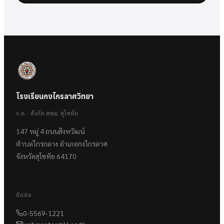
โรงเรียนกงไกรลาศวิทยา
ก.ล. · สังกัด สพม. สุโขทัย
147 หมู่ 4 ถนนสิงหวัฒน์
ตำบลไกรกลาง อำเภอกงไกรลาศ
จังหวัดสุโขทัย 64170
ติดต่อ
0-5569-1221
webmaster@kl.ac.th