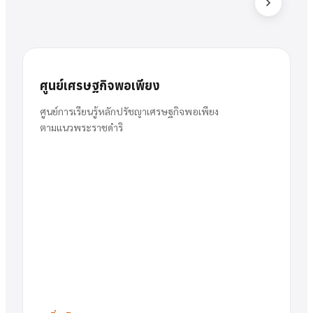
ส
สารัตน์
นาย
ศูนย์เศรษฐกิจพอเพียง
พวงเงิน
ผู้อำนวยการ
ศูนย์การเรียนรู้หลักปรัชญาเศรษฐกิจพอเพียง
ตามแนวพระราชดำริ