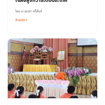
โดย
นางอรสา ศรีสันต์
อ่านต่อ