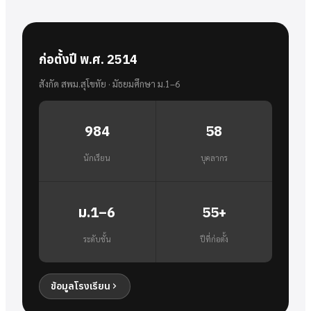
ก่อตั้งปี พ.ศ. 2514
สังกัด สพม.สุโขทัย · มัธยมศึกษา ม.1–6
984
58
นักเรียน
บุคลากร
ม.1–6
55+
ระดับชั้น
ปีที่ก่อตั้ง
ข้อมูลโรงเรียน