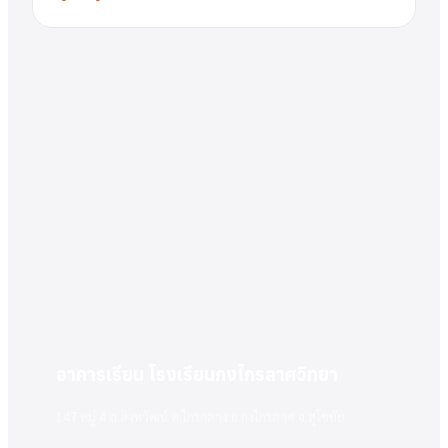
อาคารเรียน โรงเรียนกงไกรลาศวิทยา
147 หมู่ 4 ถ.สิงหวัฒน์ ต.ไกรกลาง อ.กงไกรลาศ จ.สุโขทัย