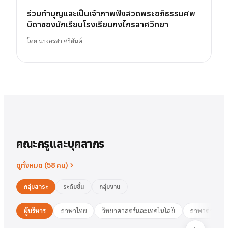
ร่วมทำบุญและเป็นเจ้าภาพฟังสวดพระอภิธรรมศพ
บิดาของนักเรียนโรงเรียนกงไกรลาศวิทยา
โดย
นางอรสา ศรีสันต์
คณะครูและบุคลากร
ดูทั้งหมด (
58
คน)
กลุ่มสาระ
ระดับชั้น
กลุ่มงาน
ผู้บริหาร
ภาษาไทย
วิทยาศาสตร์และเทคโนโลยี
ภาษาต่างประ
นาย
สารัตน์
พวงเงิน
นางสาว
ชมพูนุท
ศรีฟ้า
ศรีฟ้า
ชมพูนุท
นางสาว
ผู้อำนวยการ
รองฯ วิชาการ
วงษ์สุธรรม
ปทุมวดี
นา