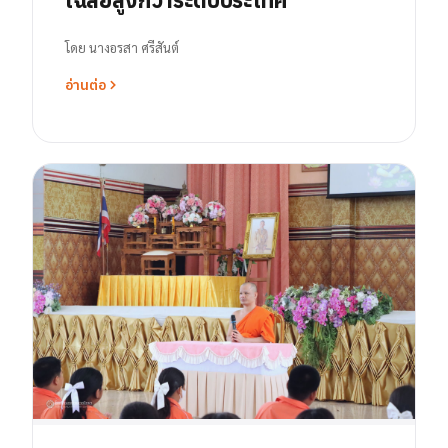
โดย
นางอรสา ศรีสันต์
อ่านต่อ