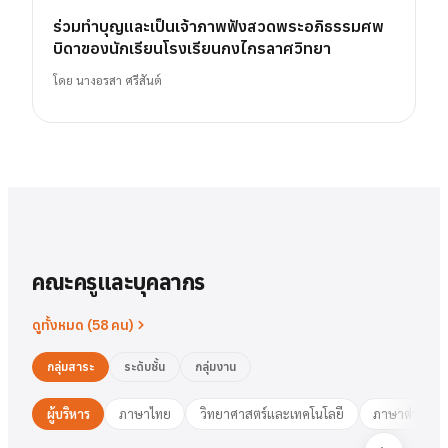
ร่วมทำบุญและเป็นเจ้าภาพฟังสวดพระอภิธรรมศพ
บิดาของนักเรียนโรงเรียนกงไกรลาศวิทยา
โดย
นางอรสา ศรีสันต์
คณะครูและบุคลากร
ดูทั้งหมด (
58
คน)
กลุ่มสาระ
ระดับชั้น
กลุ่มงาน
ผู้บริหาร
ภาษาไทย
วิทยาศาสตร์และเทคโนโลยี
ภาษาต่างประ
นาย
สารัตน์
พวงเงิน
นางสาว
ชมพูนุท
ศรีฟ้า
ศรีฟ้า
ชมพูนุท
นางสาว
ผู้อำนวยการ
รองฯ วิชาการ
วงษ์สุธรรม
ปทุมวดี
นา