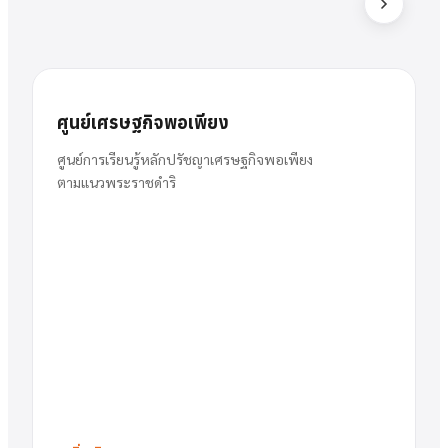
ส
สารัตน์
นาย
ศูนย์เศรษฐกิจพอเพียง
พวงเงิน
ผู้อำนวยการ
ศูนย์การเรียนรู้หลักปรัชญาเศรษฐกิจพอเพียง
ตามแนวพระราชดำริ