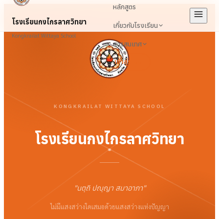
หลักสูตร
โรงเรียนกงไกรลาศวิทยา
เกี่ยวกับโรงเรียน
Kongkrailat Wittaya School
สารสนเทศ
เข้าสู่ระบบ
KONGKRAILAT WITTAYA SCHOOL
โรงเรียนกงไกรลาศวิทยา
"
นตฺถิ ปญฺญา สมาอาภา
"
ไม่มีแสงสว่างใดเสมอด้วยแสงสว่างแห่งปัญญา