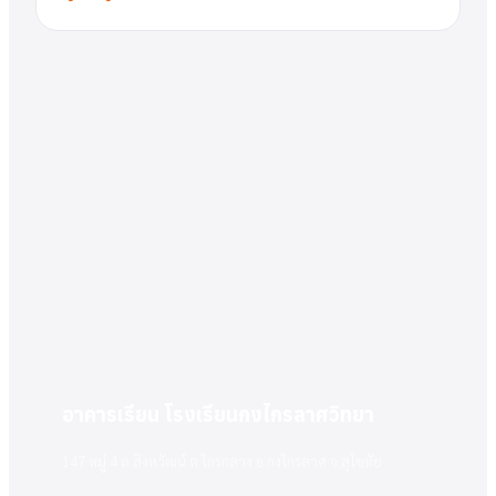
อาคารเรียน โรงเรียนกงไกรลาศวิทยา
147 หมู่ 4 ถ.สิงหวัฒน์ ต.ไกรกลาง อ.กงไกรลาศ จ.สุโขทัย