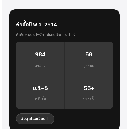
ก่อตั้งปี พ.ศ. 2514
สังกัด สพม.สุโขทัย · มัธยมศึกษา ม.1–6
984
58
นักเรียน
บุคลากร
ม.1–6
55+
ระดับชั้น
ปีที่ก่อตั้ง
ข้อมูลโรงเรียน