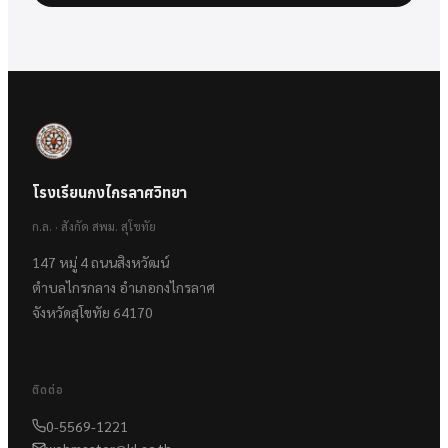
โรงเรียนกงไกรลาศวิทยา
ก.ล. · สังกัด สพม. สุโขทัย
147 หมู่ 4 ถนนสิงหวัฒน์
ตำบลไกรกลาง อำเภอกงไกรลาศ
จังหวัดสุโขทัย 64170
ติดต่อ
0-5569-1221
webmaster@kl.ac.th