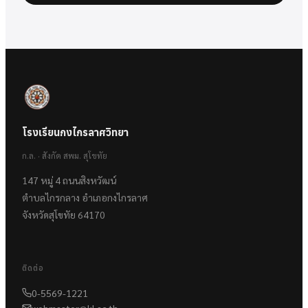
โรงเรียนกงไกรลาศวิทยา
ก.ล. · สังกัด สพม. สุโขทัย
147 หมู่ 4 ถนนสิงหวัฒน์
ตำบลไกรกลาง อำเภอกงไกรลาศ
จังหวัดสุโขทัย 64170
ติดต่อ
0-5569-1221
webmaster@kl.ac.th