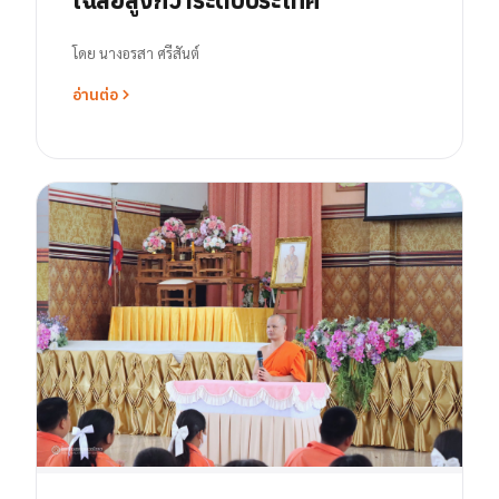
โดย
นางอรสา ศรีสันต์
อ่านต่อ