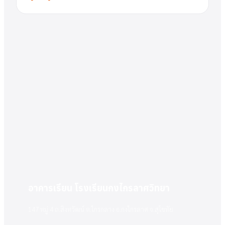
อาคารเรียน โรงเรียนกงไกรลาศวิทยา
147 หมู่ 4 ถ.สิงหวัฒน์ ต.ไกรกลาง อ.กงไกรลาศ จ.สุโขทัย