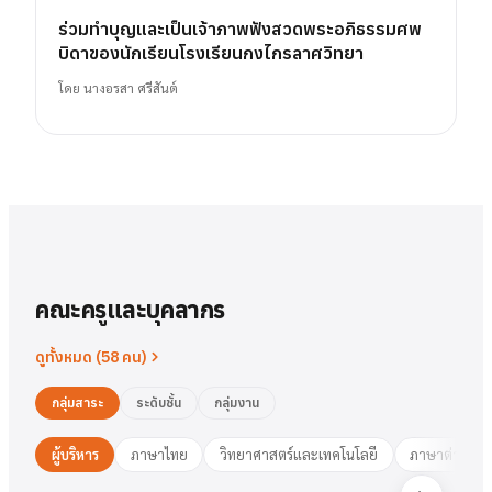
ร่วมทำบุญและเป็นเจ้าภาพฟังสวดพระอภิธรรมศพ
บิดาของนักเรียนโรงเรียนกงไกรลาศวิทยา
โดย
นางอรสา ศรีสันต์
คณะครูและบุคลากร
ดูทั้งหมด (
58
คน)
กลุ่มสาระ
ระดับชั้น
กลุ่มงาน
ผู้บริหาร
ภาษาไทย
วิทยาศาสตร์และเทคโนโลยี
ภาษาต่างประ
นาย
สารัตน์
พวงเงิน
นางสาว
ชมพูนุท
ศรีฟ้า
ศรีฟ้า
ชมพูนุท
นางสาว
ผู้อำนวยการ
รองฯ วิชาการ
วงษ์สุธรรม
ปทุมวดี
นา