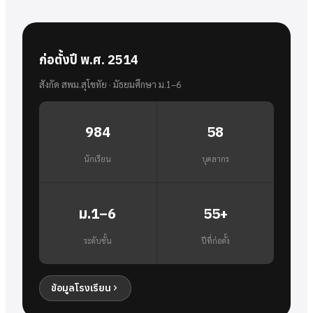
ก่อตั้งปี พ.ศ. 2514
สังกัด สพม.สุโขทัย · มัธยมศึกษา ม.1–6
984
58
นักเรียน
บุคลากร
ม.1–6
55+
ระดับชั้น
ปีที่ก่อตั้ง
ข้อมูลโรงเรียน