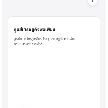
ส
สารัตน์
นาย
ศูนย์เศรษฐกิจพอเพียง
พวงเงิน
ผู้อำนวยการ
ศูนย์การเรียนรู้หลักปรัชญาเศรษฐกิจพอเพียง
ตามแนวพระราชดำริ