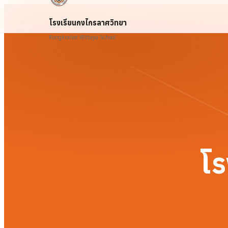
โรงเรียนกงไกรลาศวิทยา
Kongkrailat Wittaya School
โร