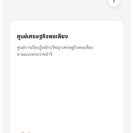
ส
สารัตน์
นาย
ศูนย์เศรษฐกิจพอเพียง
พวงเงิน
ผู้อำนวยการ
ศูนย์การเรียนรู้หลักปรัชญาเศรษฐกิจพอเพียง
ตามแนวพระราชดำริ