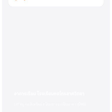
อาคารเรียน โรงเรียนกงไกรลาศวิทยา
147 หมู่ 4 ถ.สิงหวัฒน์ ต.ไกรกลาง อ.กงไกรลาศ จ.สุโขทัย