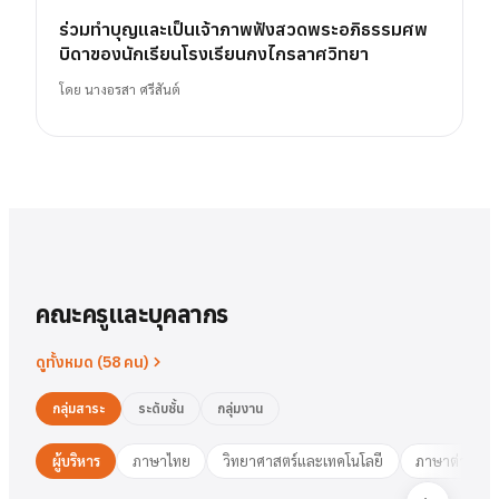
ร่วมทำบุญและเป็นเจ้าภาพฟังสวดพระอภิธรรมศพ
บิดาของนักเรียนโรงเรียนกงไกรลาศวิทยา
โดย
นางอรสา ศรีสันต์
คณะครูและบุคลากร
ดูทั้งหมด (
58
คน)
กลุ่มสาระ
ระดับชั้น
กลุ่มงาน
ผู้บริหาร
ภาษาไทย
วิทยาศาสตร์และเทคโนโลยี
ภาษาต่างประ
นาย
สารัตน์
พวงเงิน
นางสาว
ชมพูนุท
ศรีฟ้า
ศรีฟ้า
ชมพูนุท
นางสาว
ผู้อำนวยการ
รองฯ วิชาการ
วงษ์สุธรรม
ปทุมวดี
นา