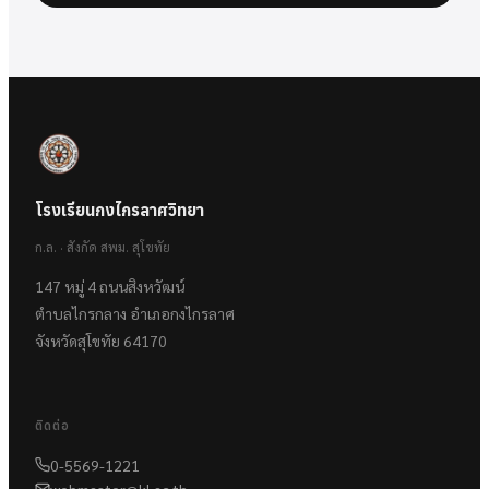
โรงเรียนกงไกรลาศวิทยา
ก.ล. · สังกัด สพม. สุโขทัย
147 หมู่ 4 ถนนสิงหวัฒน์
ตำบลไกรกลาง อำเภอกงไกรลาศ
จังหวัดสุโขทัย 64170
ติดต่อ
0-5569-1221
webmaster@kl.ac.th