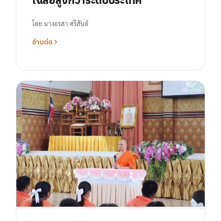
โดย
นางอรสา ศรีสันต์
อ่านต่อ