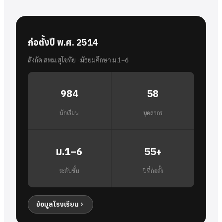
ก่อตั้งปี พ.ศ. 2514
สังกัด สพม.สุโขทัย · มัธยมศึกษา ม.1–6
984
58
นักเรียน
บุคลากร
ม.1–6
55+
ระดับชั้น
ปีที่ก่อตั้ง
ข้อมูลโรงเรียน