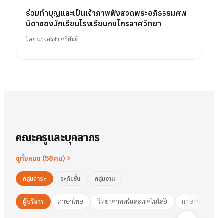
ร่วมทำบุญและเป็นเจ้าภาพฟังสวดพระอภิธรรมศพ
บิดาของนักเรียนโรงเรียนกงไกรลาศวิทยา
โดย
นางอรสา ศรีสันต์
คณะครูและบุคลากร
ดูทั้งหมด (
58
คน)
กลุ่มสาระ
ระดับชั้น
กลุ่มงาน
ผู้บริหาร
ภาษาไทย
วิทยาศาสตร์และเทคโนโลยี
ภาษาต่างประ
นาย
สารัตน์
พวงเงิน
นางสาว
ชมพูนุท
ศรีฟ้า
ศรีฟ้า
ชมพูนุท
นางสาว
ผู้อำนวยการ
รองฯ วิชาการ
วงษ์สุธรรม
ปทุมวดี
นา