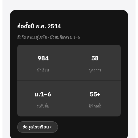
ก่อตั้งปี พ.ศ. 2514
สังกัด สพม.สุโขทัย · มัธยมศึกษา ม.1–6
984
58
นักเรียน
บุคลากร
ม.1–6
55+
ระดับชั้น
ปีที่ก่อตั้ง
ข้อมูลโรงเรียน