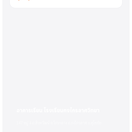
อาคารเรียน โรงเรียนกงไกรลาศวิทยา
147 หมู่ 4 ถ.สิงหวัฒน์ ต.ไกรกลาง อ.กงไกรลาศ จ.สุโขทัย