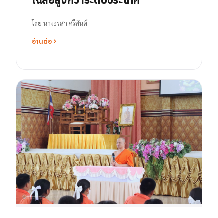
โดย
นางอรสา ศรีสันต์
อ่านต่อ