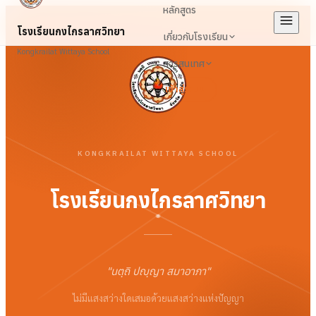
หลักสูตร
โรงเรียนกงไกรลาศวิทยา
เกี่ยวกับโรงเรียน
Kongkrailat Wittaya School
สารสนเทศ
เข้าสู่ระบบ
KONGKRAILAT WITTAYA SCHOOL
โรงเรียนกงไกรลาศวิทยา
"
นตฺถิ ปญฺญา สมาอาภา
"
ไม่มีแสงสว่างใดเสมอด้วยแสงสว่างแห่งปัญญา