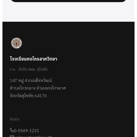
โรงเรียนกงไกรลาศวิทยา
ก.ล. · สังกัด สพม. สุโขทัย
147 หมู่ 4 ถนนสิงหวัฒน์
ตำบลไกรกลาง อำเภอกงไกรลาศ
จังหวัดสุโขทัย 64170
ติดต่อ
0-5569-1221
webmaster@kl.ac.th