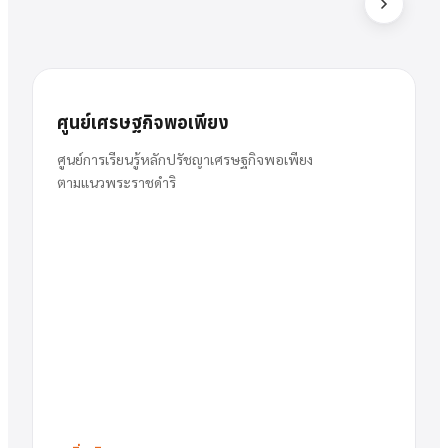
ส
สารัตน์
นาย
ศูนย์เศรษฐกิจพอเพียง
พวงเงิน
ผู้อำนวยการ
ศูนย์การเรียนรู้หลักปรัชญาเศรษฐกิจพอเพียง
ตามแนวพระราชดำริ