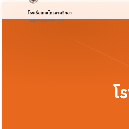
โรงเรียนกงไกรลาศวิทยา
Kongkrailat Wittaya School
โร