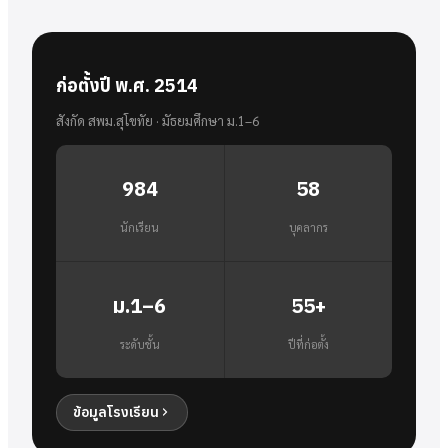
ก่อตั้งปี พ.ศ. 2514
สังกัด สพม.สุโขทัย · มัธยมศึกษา ม.1–6
984
58
นักเรียน
บุคลากร
ม.1–6
55+
ระดับชั้น
ปีที่ก่อตั้ง
ข้อมูลโรงเรียน