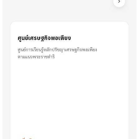
ส
สารัตน์
นาย
ศูนย์เศรษฐกิจพอเพียง
พวงเงิน
ผู้อำนวยการ
ศูนย์การเรียนรู้หลักปรัชญาเศรษฐกิจพอเพียง
ตามแนวพระราชดำริ