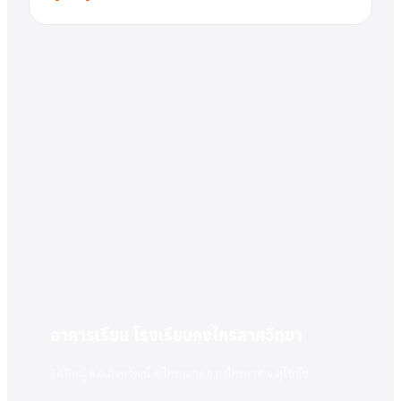
อาคารเรียน โรงเรียนกงไกรลาศวิทยา
147 หมู่ 4 ถ.สิงหวัฒน์ ต.ไกรกลาง อ.กงไกรลาศ จ.สุโขทัย