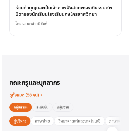
ร่วมทำบุญและเป็นเจ้าภาพฟังสวดพระอภิธรรมศพ
บิดาของนักเรียนโรงเรียนกงไกรลาศวิทยา
โดย
นางอรสา ศรีสันต์
คณะครูและบุคลากร
ดูทั้งหมด (
58
คน)
กลุ่มสาระ
ระดับชั้น
กลุ่มงาน
ผู้บริหาร
ภาษาไทย
วิทยาศาสตร์และเทคโนโลยี
ภาษาต่างประ
นาย
สารัตน์
พวงเงิน
นางสาว
ชมพูนุท
ศรีฟ้า
ศรีฟ้า
ชมพูนุท
นางสาว
ผู้อำนวยการ
รองฯ วิชาการ
วงษ์สุธรรม
ปทุมวดี
นา