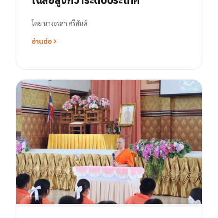
โดย
นางอรสา ศรีสันต์
อ่านต่อ