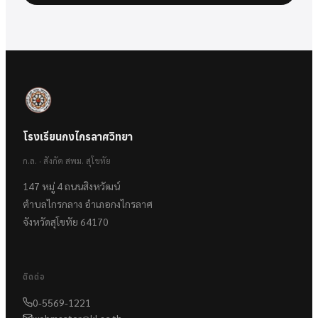
โรงเรียนกงไกรลาศวิทยา
ก.ล. · สังกัด สพม. สุโขทัย
147 หมู่ 4 ถนนสิงหวัฒน์
ตำบลไกรกลาง อำเภอกงไกรลาศ
จังหวัดสุโขทัย 64170
ติดต่อ
0-5569-1221
webmaster@kl.ac.th