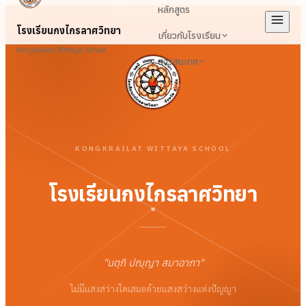
หลักสูตร
โรงเรียนกงไกรลาศวิทยา
เกี่ยวกับโรงเรียน
Kongkrailat Wittaya School
สารสนเทศ
เข้าสู่ระบบ
KONGKRAILAT WITTAYA SCHOOL
โรงเรียนกงไกรลาศวิทยา
"
นตฺถิ ปญฺญา สมาอาภา
"
ไม่มีแสงสว่างใดเสมอด้วยแสงสว่างแห่งปัญญา