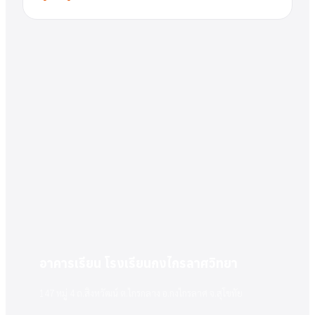
อาคารเรียน โรงเรียนกงไกรลาศวิทยา
147 หมู่ 4 ถ.สิงหวัฒน์ ต.ไกรกลาง อ.กงไกรลาศ จ.สุโขทัย