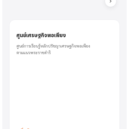
ส
สารัตน์
นาย
ศูนย์เศรษฐกิจพอเพียง
พวงเงิน
ผู้อำนวยการ
ศูนย์การเรียนรู้หลักปรัชญาเศรษฐกิจพอเพียง
ตามแนวพระราชดำริ