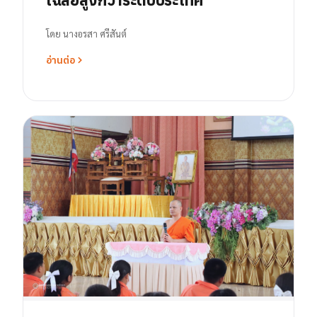
โดย
นางอรสา ศรีสันต์
อ่านต่อ