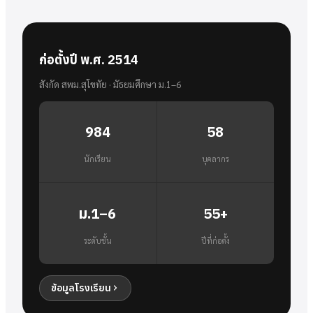
ก่อตั้งปี พ.ศ. 2514
สังกัด สพม.สุโขทัย · มัธยมศึกษา ม.1–6
984
58
นักเรียน
บุคลากร
ม.1–6
55+
ระดับชั้น
ปีที่ก่อตั้ง
ข้อมูลโรงเรียน