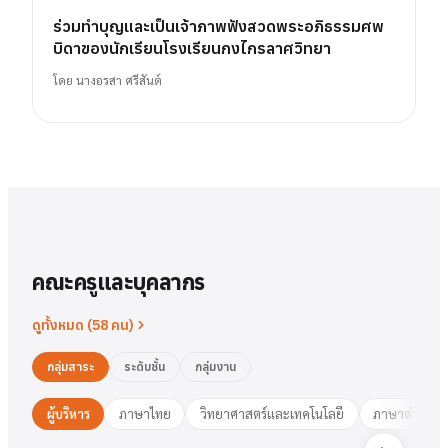
ร่วมทำบุญและเป็นเจ้าภาพฟังสวดพระอภิธรรมศพ
บิดาของนักเรียนโรงเรียนกงไกรลาศวิทยา
โดย
นางอรสา ศรีสันต์
คณะครูและบุคลากร
ดูทั้งหมด (
58
คน)
กลุ่มสาระ
ระดับชั้น
กลุ่มงาน
ผู้บริหาร
ภาษาไทย
วิทยาศาสตร์และเทคโนโลยี
ภาษาต่างประ
นาย
สารัตน์
พวงเงิน
นางสาว
ชมพูนุท
ศรีฟ้า
ศรีฟ้า
ชมพูนุท
นางสาว
ผู้อำนวยการ
รองฯ วิชาการ
วงษ์สุธรรม
ปทุมวดี
นา