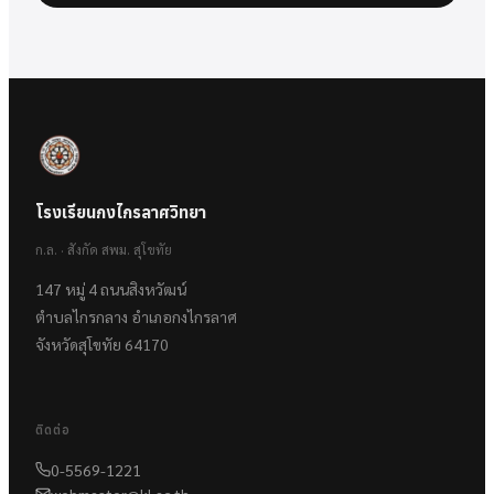
โรงเรียนกงไกรลาศวิทยา
ก.ล. · สังกัด สพม. สุโขทัย
147 หมู่ 4 ถนนสิงหวัฒน์
ตำบลไกรกลาง อำเภอกงไกรลาศ
จังหวัดสุโขทัย 64170
ติดต่อ
0-5569-1221
webmaster@kl.ac.th