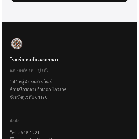
โรงเรียนกงไกรลาศวิทยา
ก.ล. · สังกัด สพม. สุโขทัย
147 หมู่ 4 ถนนสิงหวัฒน์
ตำบลไกรกลาง อำเภอกงไกรลาศ
จังหวัดสุโขทัย 64170
ติดต่อ
0-5569-1221
webmaster@kl.ac.th