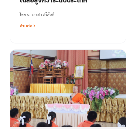
โดย
นางอรสา ศรีสันต์
อ่านต่อ