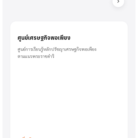
ส
สารัตน์
นาย
ศูนย์เศรษฐกิจพอเพียง
พวงเงิน
ผู้อำนวยการ
ศูนย์การเรียนรู้หลักปรัชญาเศรษฐกิจพอเพียง
ตามแนวพระราชดำริ