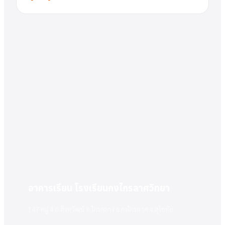
อาคารเรียน โรงเรียนกงไกรลาศวิทยา
147 หมู่ 4 ถ.สิงหวัฒน์ ต.ไกรกลาง อ.กงไกรลาศ จ.สุโขทัย