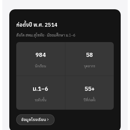
ก่อตั้งปี พ.ศ. 2514
สังกัด สพม.สุโขทัย · มัธยมศึกษา ม.1–6
984
58
นักเรียน
บุคลากร
ม.1–6
55+
ระดับชั้น
ปีที่ก่อตั้ง
ข้อมูลโรงเรียน