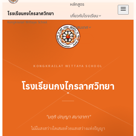
หลักสูตร
โรงเรียนกงไกรลาศวิทยา
เกี่ยวกับโรงเรียน
Kongkrailat Wittaya School
สารสนเทศ
เข้าสู่ระบบ
KONGKRAILAT WITTAYA SCHOOL
โรงเรียนกงไกรลาศวิทยา
"
นตฺถิ ปญฺญา สมาอาภา
"
ไม่มีแสงสว่างใดเสมอด้วยแสงสว่างแห่งปัญญา