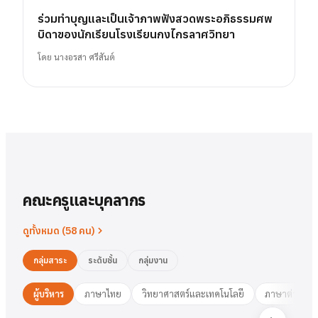
ร่วมทำบุญและเป็นเจ้าภาพฟังสวดพระอภิธรรมศพ
บิดาของนักเรียนโรงเรียนกงไกรลาศวิทยา
โดย
นางอรสา ศรีสันต์
คณะครูและบุคลากร
ดูทั้งหมด (
58
คน)
กลุ่มสาระ
ระดับชั้น
กลุ่มงาน
ผู้บริหาร
ภาษาไทย
วิทยาศาสตร์และเทคโนโลยี
ภาษาต่างประ
นาย
สารัตน์
พวงเงิน
นางสาว
ชมพูนุท
ศรีฟ้า
ศรีฟ้า
ชมพูนุท
นางสาว
ผู้อำนวยการ
รองฯ วิชาการ
วงษ์สุธรรม
ปทุมวดี
นา