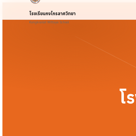
โรงเรียนกงไกรลาศวิทยา
Kongkrailat Wittaya School
โร