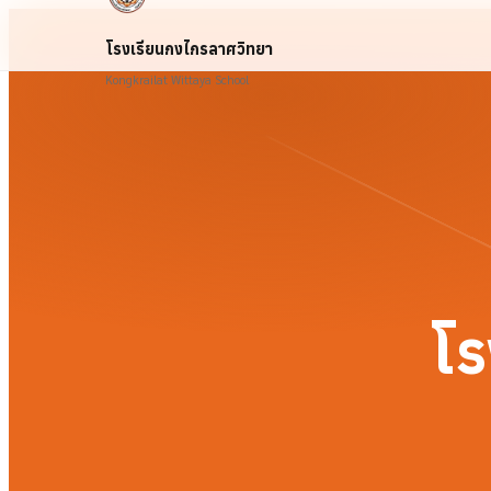
โรงเรียนกงไกรลาศวิทยา
Kongkrailat Wittaya School
โร