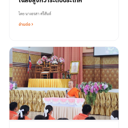
โดย
นางอรสา ศรีสันต์
อ่านต่อ