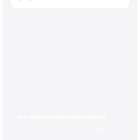
อาคารเรียน โรงเรียนกงไกรลาศวิทยา
147 หมู่ 4 ถ.สิงหวัฒน์ ต.ไกรกลาง อ.กงไกรลาศ จ.สุโขทัย