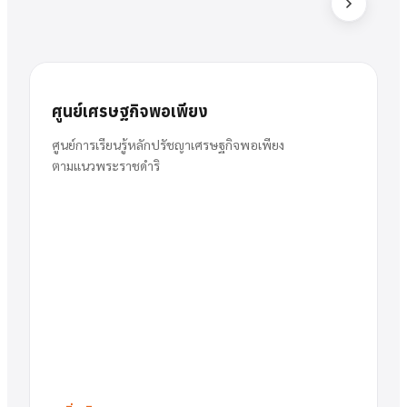
ส
สารัตน์
นาย
ศูนย์เศรษฐกิจพอเพียง
พวงเงิน
ผู้อำนวยการ
ศูนย์การเรียนรู้หลักปรัชญาเศรษฐกิจพอเพียง
ตามแนวพระราชดำริ