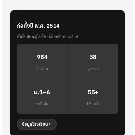
ก่อตั้งปี พ.ศ. 2514
สังกัด สพม.สุโขทัย · มัธยมศึกษา ม.1–6
984
58
นักเรียน
บุคลากร
ม.1–6
55+
ระดับชั้น
ปีที่ก่อตั้ง
ข้อมูลโรงเรียน