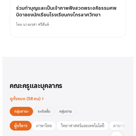
ร่วมทำบุญและเป็นเจ้าภาพฟังสวดพระอภิธรรมศพ
บิดาของนักเรียนโรงเรียนกงไกรลาศวิทยา
โดย
นางอรสา ศรีสันต์
คณะครูและบุคลากร
ดูทั้งหมด (
58
คน)
กลุ่มสาระ
ระดับชั้น
กลุ่มงาน
ผู้บริหาร
ภาษาไทย
วิทยาศาสตร์และเทคโนโลยี
ภาษาต่างประ
นาย
สารัตน์
พวงเงิน
นางสาว
ชมพูนุท
ศรีฟ้า
ศรีฟ้า
ชมพูนุท
นางสาว
ผู้อำนวยการ
รองฯ วิชาการ
วงษ์สุธรรม
ปทุมวดี
นา