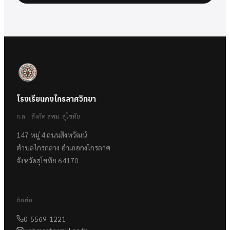
โรงเรียนกงไกรลาศวิทยา
ก.ล. · สังกัด สพม. สุโขทัย
147 หมู่ 4 ถนนสิงหวัฒน์
ตำบลไกรกลาง อำเภอกงไกรลาศ
จังหวัดสุโขทัย 64170
ติดต่อ
0-5569-1221
webmaster@kl.ac.th