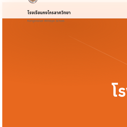
โรงเรียนกงไกรลาศวิทยา
Kongkrailat Wittaya School
โร