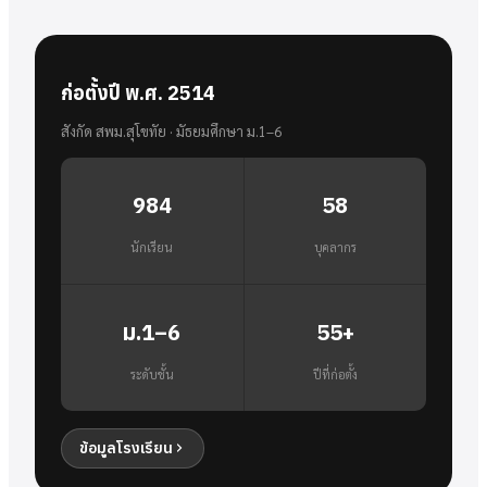
ก่อตั้งปี พ.ศ. 2514
สังกัด สพม.สุโขทัย · มัธยมศึกษา ม.1–6
984
58
นักเรียน
บุคลากร
ม.1–6
55+
ระดับชั้น
ปีที่ก่อตั้ง
ข้อมูลโรงเรียน