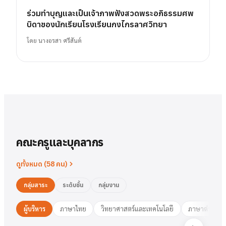
ร่วมทำบุญและเป็นเจ้าภาพฟังสวดพระอภิธรรมศพ
บิดาของนักเรียนโรงเรียนกงไกรลาศวิทยา
โดย
นางอรสา ศรีสันต์
คณะครูและบุคลากร
ดูทั้งหมด (
58
คน)
กลุ่มสาระ
ระดับชั้น
กลุ่มงาน
ผู้บริหาร
ภาษาไทย
วิทยาศาสตร์และเทคโนโลยี
ภาษาต่างประ
นาย
สารัตน์
พวงเงิน
นางสาว
ชมพูนุท
ศรีฟ้า
ศรีฟ้า
ชมพูนุท
นางสาว
ผู้อำนวยการ
รองฯ วิชาการ
วงษ์สุธรรม
ปทุมวดี
นา