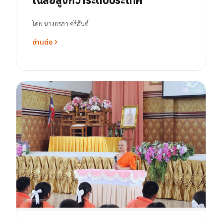
โดย
นางอรสา ศรีสันต์
อ่านต่อ