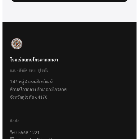
โรงเรียนกงไกรลาศวิทยา
ก.ล. · สังกัด สพม. สุโขทัย
147 หมู่ 4 ถนนสิงหวัฒน์
ตำบลไกรกลาง อำเภอกงไกรลาศ
จังหวัดสุโขทัย 64170
ติดต่อ
0-5569-1221
webmaster@kl.ac.th