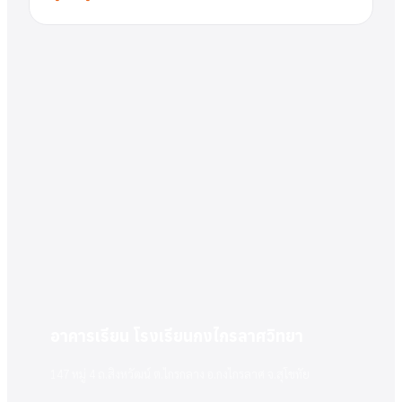
อาคารเรียน โรงเรียนกงไกรลาศวิทยา
147 หมู่ 4 ถ.สิงหวัฒน์ ต.ไกรกลาง อ.กงไกรลาศ จ.สุโขทัย