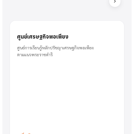
ส
สารัตน์
นาย
ศูนย์เศรษฐกิจพอเพียง
พวงเงิน
ผู้อำนวยการ
ศูนย์การเรียนรู้หลักปรัชญาเศรษฐกิจพอเพียง
ตามแนวพระราชดำริ