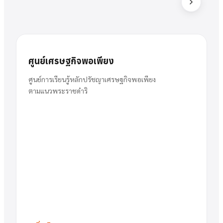
ส
สารัตน์
นาย
ศูนย์เศรษฐกิจพอเพียง
พวงเงิน
ผู้อำนวยการ
ศูนย์การเรียนรู้หลักปรัชญาเศรษฐกิจพอเพียง
ตามแนวพระราชดำริ