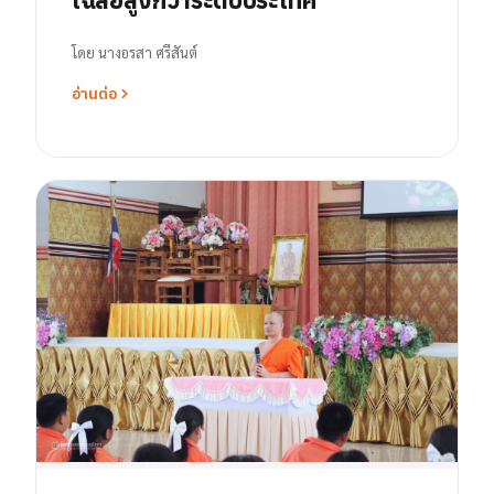
โดย
นางอรสา ศรีสันต์
อ่านต่อ