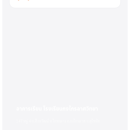
อาคารเรียน โรงเรียนกงไกรลาศวิทยา
147 หมู่ 4 ถ.สิงหวัฒน์ ต.ไกรกลาง อ.กงไกรลาศ จ.สุโขทัย