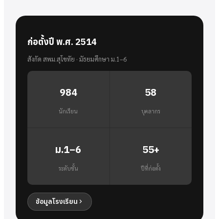
ก่อตั้งปี พ.ศ. 2514
สังกัด สพม.สุโขทัย · มัธยมศึกษา ม.1–6
984
58
นักเรียน
บุคลากร
ม.1–6
55+
ระดับชั้น
ปีที่ก่อตั้ง
ข้อมูลโรงเรียน