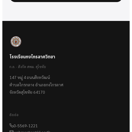
โรงเรียนกงไกรลาศวิทยา
ก.ล. · สังกัด สพม. สุโขทัย
147 หมู่ 4 ถนนสิงหวัฒน์
ตำบลไกรกลาง อำเภอกงไกรลาศ
จังหวัดสุโขทัย 64170
ติดต่อ
0-5569-1221
webmaster@kl.ac.th