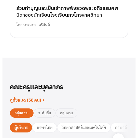
ร่วมทำบุญและเป็นเจ้าภาพฟังสวดพระอภิธรรมศพ
บิดาของนักเรียนโรงเรียนกงไกรลาศวิทยา
โดย
นางอรสา ศรีสันต์
คณะครูและบุคลากร
ดูทั้งหมด (
58
คน)
กลุ่มสาระ
ระดับชั้น
กลุ่มงาน
ผู้บริหาร
ภาษาไทย
วิทยาศาสตร์และเทคโนโลยี
ภาษาต่างประ
นาย
สารัตน์
พวงเงิน
นางสาว
ชมพูนุท
ศรีฟ้า
ศรีฟ้า
ชมพูนุท
นางสาว
ผู้อำนวยการ
รองฯ วิชาการ
วงษ์สุธรรม
ปทุมวดี
นา