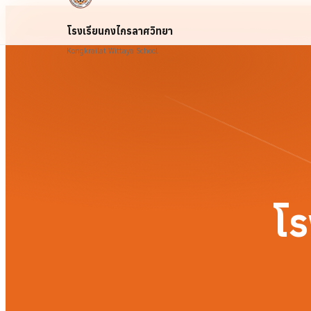
โรงเรียนกงไกรลาศวิทยา
Kongkrailat Wittaya School
โร