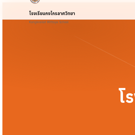
โรงเรียนกงไกรลาศวิทยา
Kongkrailat Wittaya School
โร