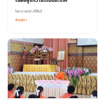
โดย
นางอรสา ศรีสันต์
อ่านต่อ