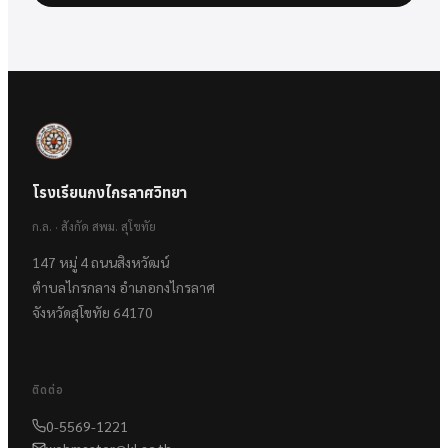
โรงเรียนกงไกรลาศวิทยา
ก.ล. · สังกัด สพม. สุโขทัย
147 หมู่ 4 ถนนสิงหวัฒน์
ตำบลไกรกลาง อำเภอกงไกรลาศ
จังหวัดสุโขทัย 64170
ติดต่อ
0-5569-1221
webmaster@kl.ac.th