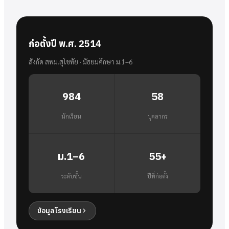
ก่อตั้งปี พ.ศ. 2514
สังกัด สพม.สุโขทัย · มัธยมศึกษา ม.1–6
984
58
นักเรียน
บุคลากร
ม.1–6
55+
ระดับชั้น
ปีที่ก่อตั้ง
ข้อมูลโรงเรียน