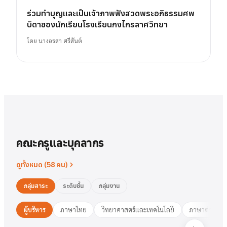
ร่วมทำบุญและเป็นเจ้าภาพฟังสวดพระอภิธรรมศพ
บิดาของนักเรียนโรงเรียนกงไกรลาศวิทยา
โดย
นางอรสา ศรีสันต์
คณะครูและบุคลากร
ดูทั้งหมด (
58
คน)
กลุ่มสาระ
ระดับชั้น
กลุ่มงาน
ผู้บริหาร
ภาษาไทย
วิทยาศาสตร์และเทคโนโลยี
ภาษาต่างประ
นาย
สารัตน์
พวงเงิน
นางสาว
ชมพูนุท
ศรีฟ้า
ศรีฟ้า
ชมพูนุท
นางสาว
ผู้อำนวยการ
รองฯ วิชาการ
วงษ์สุธรรม
ปทุมวดี
นา