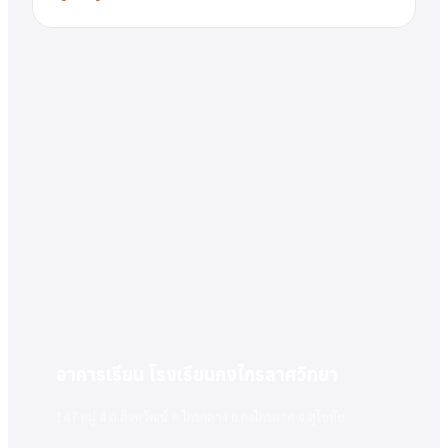
อาคารเรียน โรงเรียนกงไกรลาศวิทยา
147 หมู่ 4 ถ.สิงหวัฒน์ ต.ไกรกลาง อ.กงไกรลาศ จ.สุโขทัย