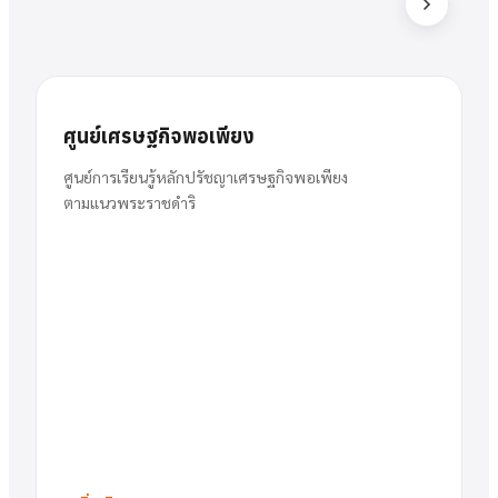
ส
สารัตน์
นาย
ศูนย์เศรษฐกิจพอเพียง
พวงเงิน
ผู้อำนวยการ
ศูนย์การเรียนรู้หลักปรัชญาเศรษฐกิจพอเพียง
ตามแนวพระราชดำริ