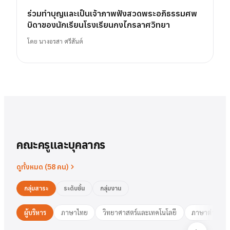
ร่วมทำบุญและเป็นเจ้าภาพฟังสวดพระอภิธรรมศพ
บิดาของนักเรียนโรงเรียนกงไกรลาศวิทยา
โดย
นางอรสา ศรีสันต์
คณะครูและบุคลากร
ดูทั้งหมด (
58
คน)
กลุ่มสาระ
ระดับชั้น
กลุ่มงาน
ผู้บริหาร
ภาษาไทย
วิทยาศาสตร์และเทคโนโลยี
ภาษาต่างประ
นาย
สารัตน์
พวงเงิน
นางสาว
ชมพูนุท
ศรีฟ้า
ศรีฟ้า
ชมพูนุท
นางสาว
ผู้อำนวยการ
รองฯ วิชาการ
วงษ์สุธรรม
ปทุมวดี
นา