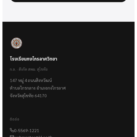
โรงเรียนกงไกรลาศวิทยา
ก.ล. · สังกัด สพม. สุโขทัย
147 หมู่ 4 ถนนสิงหวัฒน์
ตำบลไกรกลาง อำเภอกงไกรลาศ
จังหวัดสุโขทัย 64170
ติดต่อ
0-5569-1221
webmaster@kl.ac.th