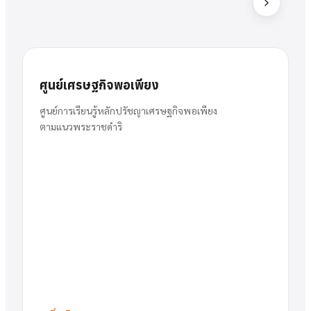
ส
สารัตน์
นาย
ศูนย์เศรษฐกิจพอเพียง
พวงเงิน
ผู้อำนวยการ
ศูนย์การเรียนรู้หลักปรัชญาเศรษฐกิจพอเพียง
ตามแนวพระราชดำริ