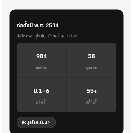
ก่อตั้งปี พ.ศ. 2514
สังกัด สพม.สุโขทัย · มัธยมศึกษา ม.1–6
984
58
นักเรียน
บุคลากร
ม.1–6
55+
ระดับชั้น
ปีที่ก่อตั้ง
ข้อมูลโรงเรียน