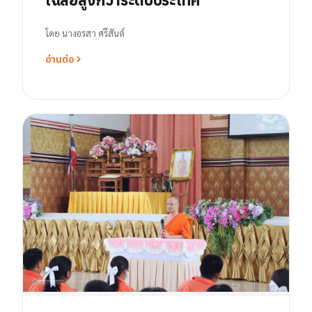
โดย
นางอรสา ศรีสันต์
อ่านต่อ