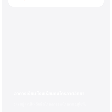
อาคารเรียน โรงเรียนกงไกรลาศวิทยา
147 หมู่ 4 ถ.สิงหวัฒน์ ต.ไกรกลาง อ.กงไกรลาศ จ.สุโขทัย