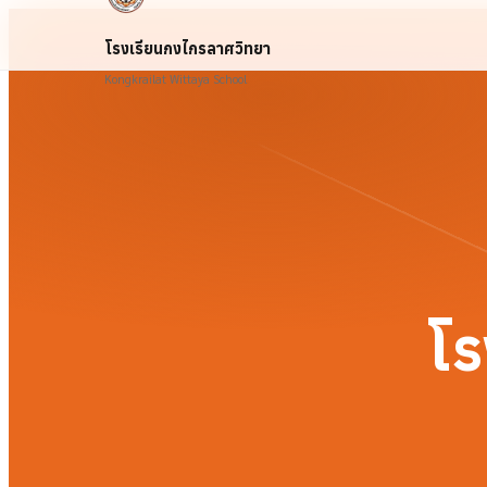
โรงเรียนกงไกรลาศวิทยา
Kongkrailat Wittaya School
โร