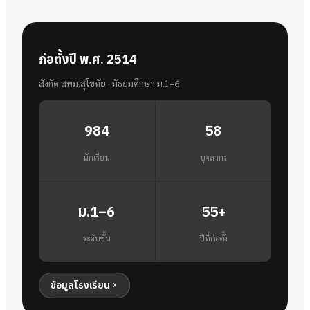
ก่อตั้งปี พ.ศ. 2514
สังกัด สพม.สุโขทัย · มัธยมศึกษา ม.1–6
984
58
นักเรียน
บุคลากร
ม.1–6
55+
ระดับชั้น
ปีที่ก่อตั้ง
ข้อมูลโรงเรียน