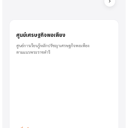
ส
สารัตน์
นาย
ศูนย์เศรษฐกิจพอเพียง
พวงเงิน
ผู้อำนวยการ
ศูนย์การเรียนรู้หลักปรัชญาเศรษฐกิจพอเพียง
ตามแนวพระราชดำริ