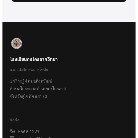
โรงเรียนกงไกรลาศวิทยา
ก.ล. · สังกัด สพม. สุโขทัย
147 หมู่ 4 ถนนสิงหวัฒน์
ตำบลไกรกลาง อำเภอกงไกรลาศ
จังหวัดสุโขทัย 64170
ติดต่อ
0-5569-1221
webmaster@kl.ac.th