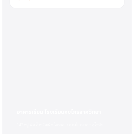
อาคารเรียน โรงเรียนกงไกรลาศวิทยา
147 หมู่ 4 ถ.สิงหวัฒน์ ต.ไกรกลาง อ.กงไกรลาศ จ.สุโขทัย