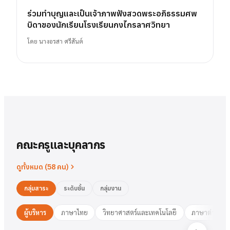
ร่วมทำบุญและเป็นเจ้าภาพฟังสวดพระอภิธรรมศพ
บิดาของนักเรียนโรงเรียนกงไกรลาศวิทยา
โดย
นางอรสา ศรีสันต์
คณะครูและบุคลากร
ดูทั้งหมด (
58
คน)
กลุ่มสาระ
ระดับชั้น
กลุ่มงาน
ผู้บริหาร
ภาษาไทย
วิทยาศาสตร์และเทคโนโลยี
ภาษาต่างประ
นาย
สารัตน์
พวงเงิน
นางสาว
ชมพูนุท
ศรีฟ้า
ศรีฟ้า
ชมพูนุท
นางสาว
ผู้อำนวยการ
รองฯ วิชาการ
วงษ์สุธรรม
ปทุมวดี
นา