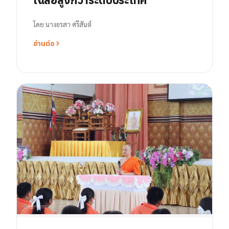
โดย
นางอรสา ศรีสันต์
อ่านต่อ