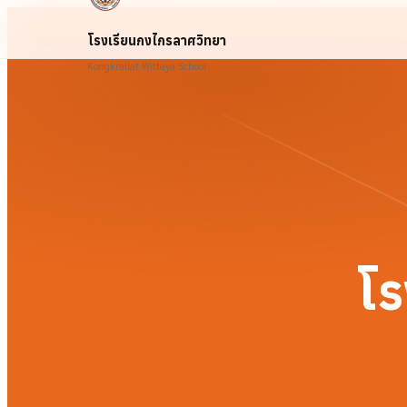
โรงเรียนกงไกรลาศวิทยา
Kongkrailat Wittaya School
โร