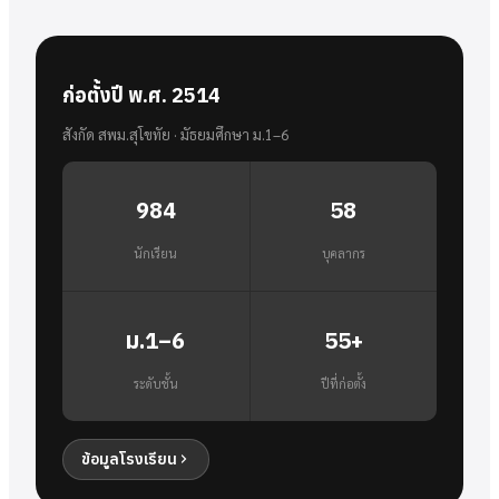
ก่อตั้งปี พ.ศ. 2514
สังกัด สพม.สุโขทัย · มัธยมศึกษา ม.1–6
984
58
นักเรียน
บุคลากร
ม.1–6
55+
ระดับชั้น
ปีที่ก่อตั้ง
ข้อมูลโรงเรียน