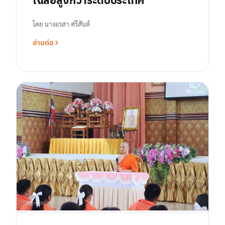
โดย
นางอรสา ศรีสันต์
อ่านต่อ