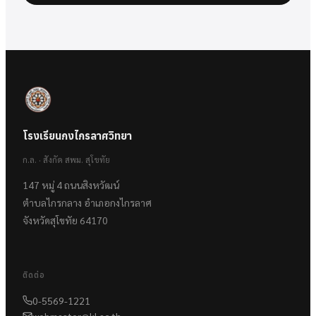
โรงเรียนกงไกรลาศวิทยา
ก.ล. · สังกัด สพม. สุโขทัย
147 หมู่ 4 ถนนสิงหวัฒน์
ตำบลไกรกลาง อำเภอกงไกรลาศ
จังหวัดสุโขทัย 64170
ติดต่อ
0-5569-1221
webmaster@kl.ac.th