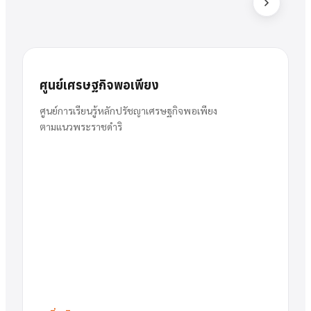
ส
สารัตน์
นาย
ศูนย์เศรษฐกิจพอเพียง
พวงเงิน
ผู้อำนวยการ
ศูนย์การเรียนรู้หลักปรัชญาเศรษฐกิจพอเพียง
ตามแนวพระราชดำริ