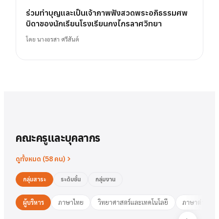
ร่วมทำบุญและเป็นเจ้าภาพฟังสวดพระอภิธรรมศพ
บิดาของนักเรียนโรงเรียนกงไกรลาศวิทยา
โดย
นางอรสา ศรีสันต์
คณะครูและบุคลากร
ดูทั้งหมด (
58
คน)
กลุ่มสาระ
ระดับชั้น
กลุ่มงาน
ผู้บริหาร
ภาษาไทย
วิทยาศาสตร์และเทคโนโลยี
ภาษาต่างประ
นาย
สารัตน์
พวงเงิน
นางสาว
ชมพูนุท
ศรีฟ้า
ศรีฟ้า
ชมพูนุท
นางสาว
ผู้อำนวยการ
รองฯ วิชาการ
วงษ์สุธรรม
ปทุมวดี
นา