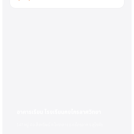
อาคารเรียน โรงเรียนกงไกรลาศวิทยา
147 หมู่ 4 ถ.สิงหวัฒน์ ต.ไกรกลาง อ.กงไกรลาศ จ.สุโขทัย