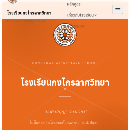
หลักสูตร
โรงเรียนกงไกรลาศวิทยา
เกี่ยวกับโรงเรียน
Kongkrailat Wittaya School
สารสนเทศ
เข้าสู่ระบบ
KONGKRAILAT WITTAYA SCHOOL
โรงเรียนกงไกรลาศวิทยา
"
นตฺถิ ปญฺญา สมาอาภา
"
ไม่มีแสงสว่างใดเสมอด้วยแสงสว่างแห่งปัญญา