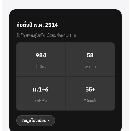
ก่อตั้งปี พ.ศ. 2514
สังกัด สพม.สุโขทัย · มัธยมศึกษา ม.1–6
984
58
นักเรียน
บุคลากร
ม.1–6
55+
ระดับชั้น
ปีที่ก่อตั้ง
ข้อมูลโรงเรียน