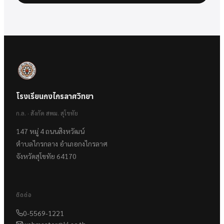
โรงเรียนกงไกรลาศวิทยา
ก.ล. · สังกัด สพม. สุโขทัย
147 หมู่ 4 ถนนสิงหวัฒน์
ตำบลไกรกลาง อำเภอกงไกรลาศ
จังหวัดสุโขทัย 64170
ติดต่อ
0-5569-1221
webmaster@kl.ac.th