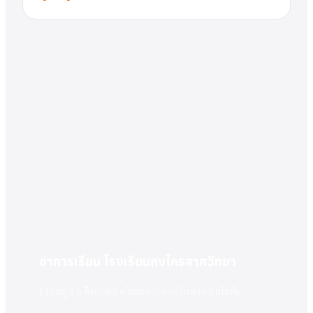
อาคารเรียน โรงเรียนกงไกรลาศวิทยา
147 หมู่ 4 ถ.สิงหวัฒน์ ต.ไกรกลาง อ.กงไกรลาศ จ.สุโขทัย