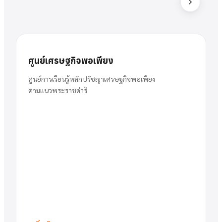
ส
สารัตน์
นาย
ศูนย์เศรษฐกิจพอเพียง
พวงเงิน
ผู้อำนวยการ
ศูนย์การเรียนรู้หลักปรัชญาเศรษฐกิจพอเพียง
ตามแนวพระราชดำริ