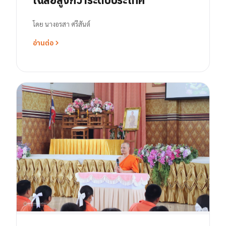
โดย
นางอรสา ศรีสันต์
อ่านต่อ