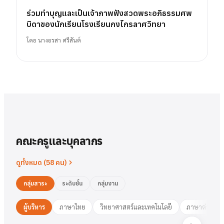
ร่วมทำบุญและเป็นเจ้าภาพฟังสวดพระอภิธรรมศพ
บิดาของนักเรียนโรงเรียนกงไกรลาศวิทยา
โดย
นางอรสา ศรีสันต์
คณะครูและบุคลากร
ดูทั้งหมด (
58
คน)
กลุ่มสาระ
ระดับชั้น
กลุ่มงาน
ผู้บริหาร
ภาษาไทย
วิทยาศาสตร์และเทคโนโลยี
ภาษาต่างประ
นาย
สารัตน์
พวงเงิน
นางสาว
ชมพูนุท
ศรีฟ้า
ศรีฟ้า
ชมพูนุท
นางสาว
ผู้อำนวยการ
รองฯ วิชาการ
วงษ์สุธรรม
ปทุมวดี
นา