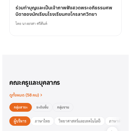
ร่วมทำบุญและเป็นเจ้าภาพฟังสวดพระอภิธรรมศพ
บิดาของนักเรียนโรงเรียนกงไกรลาศวิทยา
โดย
นางอรสา ศรีสันต์
คณะครูและบุคลากร
ดูทั้งหมด (
58
คน)
กลุ่มสาระ
ระดับชั้น
กลุ่มงาน
ผู้บริหาร
ภาษาไทย
วิทยาศาสตร์และเทคโนโลยี
ภาษาต่างประ
นาย
สารัตน์
พวงเงิน
นางสาว
ชมพูนุท
ศรีฟ้า
ศรีฟ้า
ชมพูนุท
นางสาว
ผู้อำนวยการ
รองฯ วิชาการ
วงษ์สุธรรม
ปทุมวดี
นา