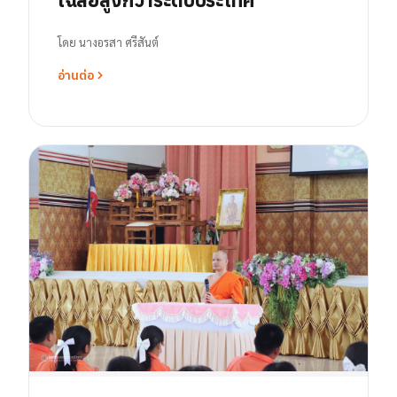
โดย
นางอรสา ศรีสันต์
อ่านต่อ