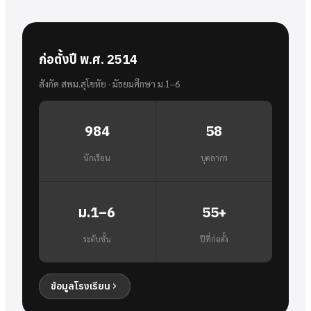
ก่อตั้งปี พ.ศ. 2514
สังกัด สพม.สุโขทัย · มัธยมศึกษา ม.1–6
984
58
นักเรียน
บุคลากร
ม.1–6
55+
ระดับชั้น
ปีที่ก่อตั้ง
ข้อมูลโรงเรียน