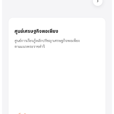
ส
สารัตน์
นาย
ศูนย์เศรษฐกิจพอเพียง
พวงเงิน
ผู้อำนวยการ
ศูนย์การเรียนรู้หลักปรัชญาเศรษฐกิจพอเพียง
ตามแนวพระราชดำริ