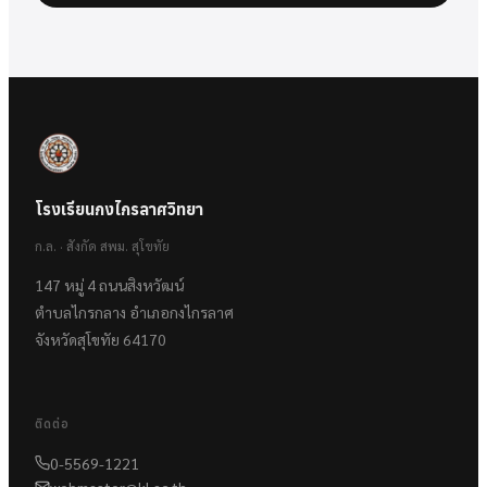
โรงเรียนกงไกรลาศวิทยา
ก.ล. · สังกัด สพม. สุโขทัย
147 หมู่ 4 ถนนสิงหวัฒน์
ตำบลไกรกลาง อำเภอกงไกรลาศ
จังหวัดสุโขทัย 64170
ติดต่อ
0-5569-1221
webmaster@kl.ac.th