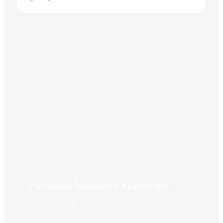
อาคารเรียน โรงเรียนกงไกรลาศวิทยา
147 หมู่ 4 ถ.สิงหวัฒน์ ต.ไกรกลาง อ.กงไกรลาศ จ.สุโขทัย