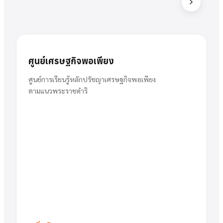
ส
สารัตน์
นาย
ศูนย์เศรษฐกิจพอเพียง
พวงเงิน
ผู้อำนวยการ
ศูนย์การเรียนรู้หลักปรัชญาเศรษฐกิจพอเพียง
ตามแนวพระราชดำริ