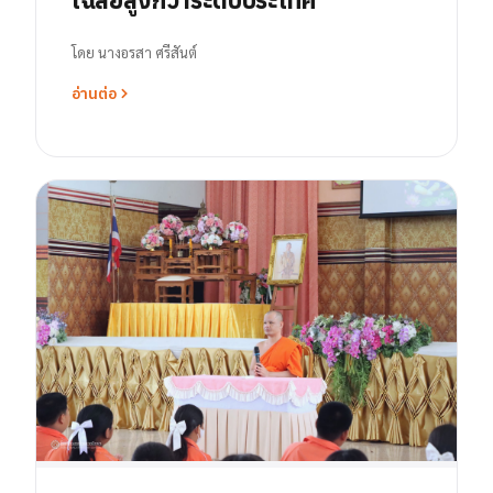
โดย
นางอรสา ศรีสันต์
อ่านต่อ