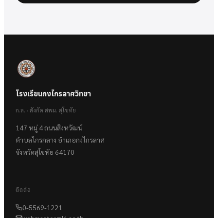
โรงเรียนกงไกรลาศวิทยา
ก.ล. · สังกัด สพม. สุโขทัย
147 หมู่ 4 ถนนสิงหวัฒน์
ตำบลไกรกลาง อำเภอกงไกรลาศ
จังหวัดสุโขทัย 64170
ติดต่อ
0-5569-1221
webmaster@kl.ac.th