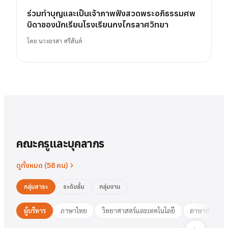
ร่วมทำบุญและเป็นเจ้าภาพฟังสวดพระอภิธรรมศพ
บิดาของนักเรียนโรงเรียนกงไกรลาศวิทยา
โดย
นางอรสา ศรีสันต์
คณะครูและบุคลากร
ดูทั้งหมด (
58
คน)
กลุ่มสาระ
ระดับชั้น
กลุ่มงาน
ผู้บริหาร
ภาษาไทย
วิทยาศาสตร์และเทคโนโลยี
ภาษาต่างประ
นาย
สารัตน์
พวงเงิน
นางสาว
ชมพูนุท
ศรีฟ้า
ศรีฟ้า
ชมพูนุท
นางสาว
ผู้อำนวยการ
รองฯ วิชาการ
วงษ์สุธรรม
ปทุมวดี
นา