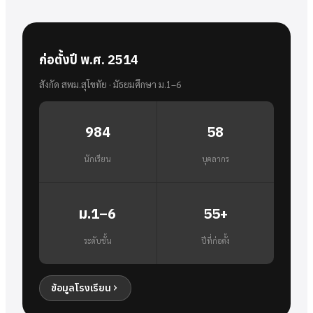
ก่อตั้งปี พ.ศ. 2514
สังกัด สพม.สุโขทัย · มัธยมศึกษา ม.1–6
984
58
นักเรียน
บุคลากร
ม.1–6
55+
ระดับชั้น
ปีที่ก่อตั้ง
ข้อมูลโรงเรียน