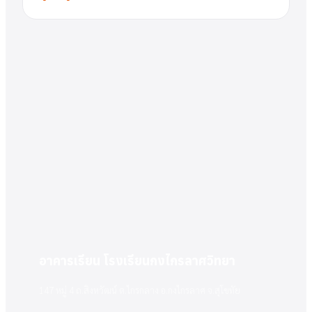
อาคารเรียน โรงเรียนกงไกรลาศวิทยา
147 หมู่ 4 ถ.สิงหวัฒน์ ต.ไกรกลาง อ.กงไกรลาศ จ.สุโขทัย