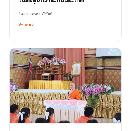
โดย
นางอรสา ศรีสันต์
อ่านต่อ