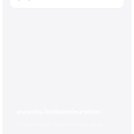
อาคารเรียน โรงเรียนกงไกรลาศวิทยา
147 หมู่ 4 ถ.สิงหวัฒน์ ต.ไกรกลาง อ.กงไกรลาศ จ.สุโขทัย