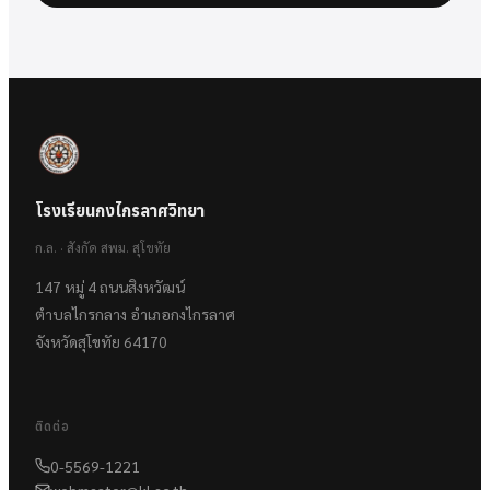
โรงเรียนกงไกรลาศวิทยา
ก.ล. · สังกัด สพม. สุโขทัย
147 หมู่ 4 ถนนสิงหวัฒน์
ตำบลไกรกลาง อำเภอกงไกรลาศ
จังหวัดสุโขทัย 64170
ติดต่อ
0-5569-1221
webmaster@kl.ac.th