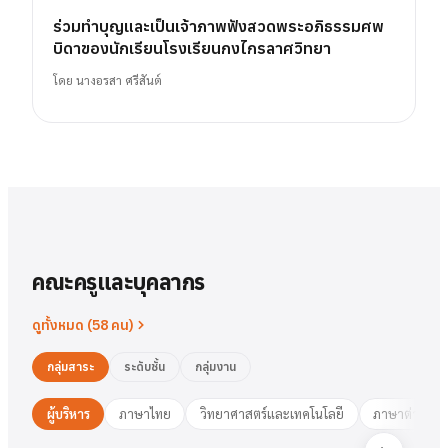
ร่วมทำบุญและเป็นเจ้าภาพฟังสวดพระอภิธรรมศพ
บิดาของนักเรียนโรงเรียนกงไกรลาศวิทยา
โดย
นางอรสา ศรีสันต์
คณะครูและบุคลากร
ดูทั้งหมด (
58
คน)
กลุ่มสาระ
ระดับชั้น
กลุ่มงาน
ผู้บริหาร
ภาษาไทย
วิทยาศาสตร์และเทคโนโลยี
ภาษาต่างประ
นาย
สารัตน์
พวงเงิน
นางสาว
ชมพูนุท
ศรีฟ้า
ศรีฟ้า
ชมพูนุท
นางสาว
ผู้อำนวยการ
รองฯ วิชาการ
วงษ์สุธรรม
ปทุมวดี
นา