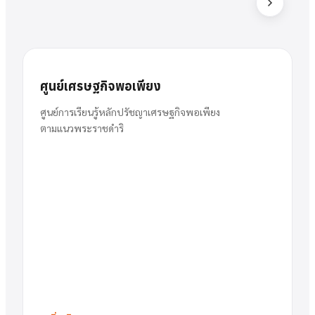
ส
สารัตน์
นาย
ศูนย์เศรษฐกิจพอเพียง
พวงเงิน
ผู้อำนวยการ
ศูนย์การเรียนรู้หลักปรัชญาเศรษฐกิจพอเพียง
ตามแนวพระราชดำริ