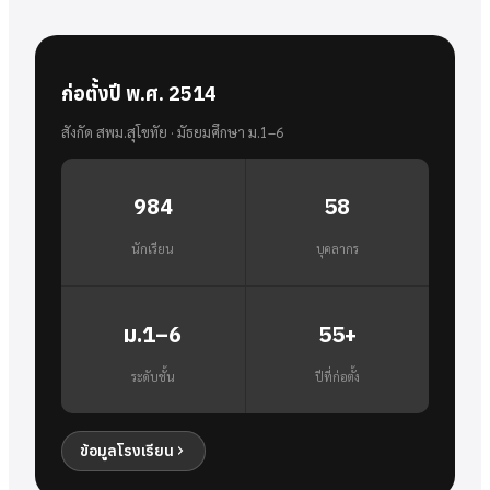
ก่อตั้งปี พ.ศ. 2514
สังกัด สพม.สุโขทัย · มัธยมศึกษา ม.1–6
984
58
นักเรียน
บุคลากร
ม.1–6
55+
ระดับชั้น
ปีที่ก่อตั้ง
ข้อมูลโรงเรียน