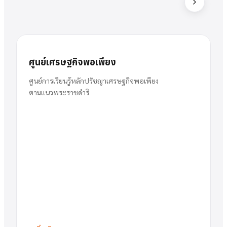
ส
สารัตน์
นาย
ศูนย์เศรษฐกิจพอเพียง
พวงเงิน
ผู้อำนวยการ
ศูนย์การเรียนรู้หลักปรัชญาเศรษฐกิจพอเพียง
ตามแนวพระราชดำริ