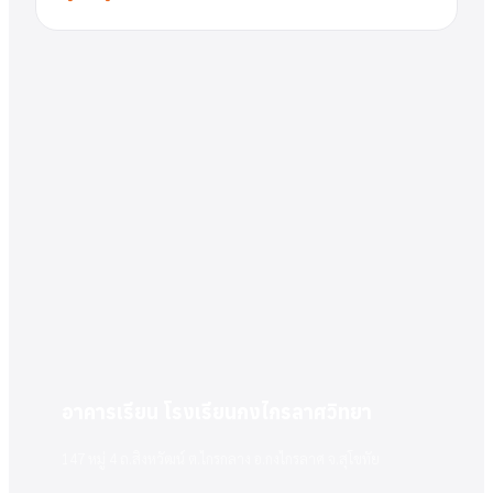
อาคารเรียน โรงเรียนกงไกรลาศวิทยา
147 หมู่ 4 ถ.สิงหวัฒน์ ต.ไกรกลาง อ.กงไกรลาศ จ.สุโขทัย