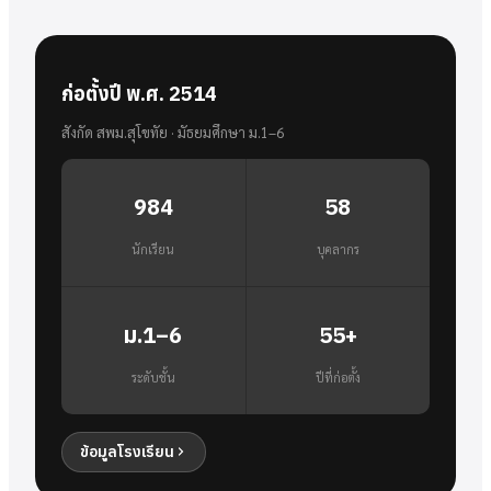
ก่อตั้งปี พ.ศ. 2514
สังกัด สพม.สุโขทัย · มัธยมศึกษา ม.1–6
984
58
นักเรียน
บุคลากร
ม.1–6
55+
ระดับชั้น
ปีที่ก่อตั้ง
ข้อมูลโรงเรียน