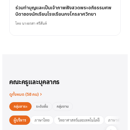
ร่วมทำบุญและเป็นเจ้าภาพฟังสวดพระอภิธรรมศพ
บิดาของนักเรียนโรงเรียนกงไกรลาศวิทยา
โดย
นางอรสา ศรีสันต์
คณะครูและบุคลากร
ดูทั้งหมด (
58
คน)
กลุ่มสาระ
ระดับชั้น
กลุ่มงาน
ผู้บริหาร
ภาษาไทย
วิทยาศาสตร์และเทคโนโลยี
ภาษาต่างประ
นาย
สารัตน์
พวงเงิน
นางสาว
ชมพูนุท
ศรีฟ้า
ศรีฟ้า
ชมพูนุท
นางสาว
ผู้อำนวยการ
รองฯ วิชาการ
วงษ์สุธรรม
ปทุมวดี
นา