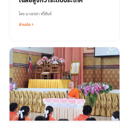
โดย
นางอรสา ศรีสันต์
อ่านต่อ