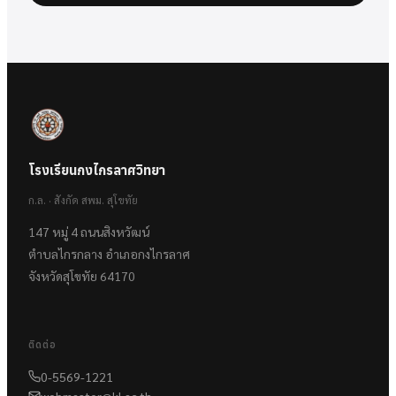
โรงเรียนกงไกรลาศวิทยา
ก.ล. · สังกัด สพม. สุโขทัย
147 หมู่ 4 ถนนสิงหวัฒน์
ตำบลไกรกลาง อำเภอกงไกรลาศ
จังหวัดสุโขทัย 64170
ติดต่อ
0-5569-1221
webmaster@kl.ac.th