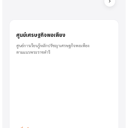
ส
สารัตน์
นาย
ศูนย์เศรษฐกิจพอเพียง
พวงเงิน
ผู้อำนวยการ
ศูนย์การเรียนรู้หลักปรัชญาเศรษฐกิจพอเพียง
ตามแนวพระราชดำริ