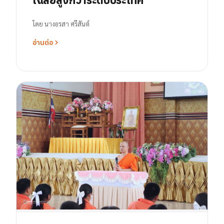
โดย
นางอรสา ศรีสันต์
อ่านต่อ