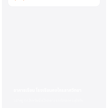
อาคารเรียน โรงเรียนกงไกรลาศวิทยา
147 หมู่ 4 ถ.สิงหวัฒน์ ต.ไกรกลาง อ.กงไกรลาศ จ.สุโขทัย