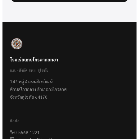
โรงเรียนกงไกรลาศวิทยา
ก.ล. · สังกัด สพม. สุโขทัย
147 หมู่ 4 ถนนสิงหวัฒน์
ตำบลไกรกลาง อำเภอกงไกรลาศ
จังหวัดสุโขทัย 64170
ติดต่อ
0-5569-1221
webmaster@kl.ac.th