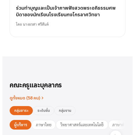
ร่วมทำบุญและเป็นเจ้าภาพฟังสวดพระอภิธรรมศพ
บิดาของนักเรียนโรงเรียนกงไกรลาศวิทยา
โดย
นางอรสา ศรีสันต์
คณะครูและบุคลากร
ดูทั้งหมด (
58
คน)
กลุ่มสาระ
ระดับชั้น
กลุ่มงาน
ผู้บริหาร
ภาษาไทย
วิทยาศาสตร์และเทคโนโลยี
ภาษาต่างประ
นาย
สารัตน์
พวงเงิน
นางสาว
ชมพูนุท
ศรีฟ้า
ศรีฟ้า
ชมพูนุท
นางสาว
ผู้อำนวยการ
รองฯ วิชาการ
วงษ์สุธรรม
ปทุมวดี
นา