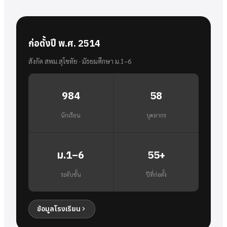
ก่อตั้งปี พ.ศ. 2514
สังกัด สพม.สุโขทัย · มัธยมศึกษา ม.1–6
984
58
นักเรียน
บุคลากร
ม.1–6
55+
ระดับชั้น
ปีที่ก่อตั้ง
ข้อมูลโรงเรียน