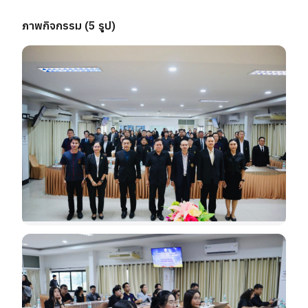
ภาพกิจกรรม (
5
รูป)