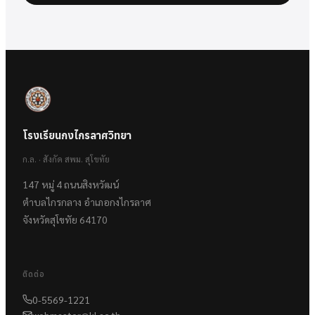
โรงเรียนกงไกรลาศวิทยา
ก.ล. · สังกัด สพม. สุโขทัย
147 หมู่ 4 ถนนสิงหวัฒน์
ตำบลไกรกลาง อำเภอกงไกรลาศ
จังหวัดสุโขทัย 64170
ติดต่อ
0-5569-1221
webmaster@kl.ac.th