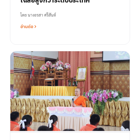
โดย
นางอรสา ศรีสันต์
อ่านต่อ