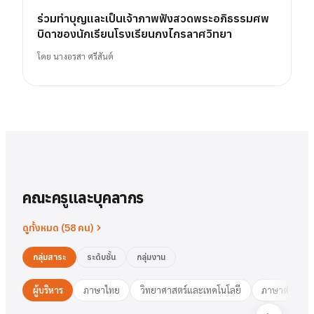
ร่วมทำบุญและเป็นเจ้าภาพฟังสวดพระอภิธรรมศพ
บิดาของนักเรียนโรงเรียนกงไกรลาศวิทยา
โดย
นางอรสา ศรีสันต์
คณะครูและบุคลากร
ดูทั้งหมด (
58
คน)
กลุ่มสาระ
ระดับชั้น
กลุ่มงาน
ผู้บริหาร
ภาษาไทย
วิทยาศาสตร์และเทคโนโลยี
ภาษาต่างประ
นาย
สารัตน์
พวงเงิน
นางสาว
ชมพูนุท
ศรีฟ้า
ศรีฟ้า
ชมพูนุท
นางสาว
ผู้อำนวยการ
รองฯ วิชาการ
วงษ์สุธรรม
ปทุมวดี
นา