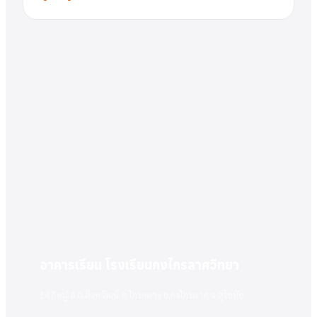
อาคารเรียน โรงเรียนกงไกรลาศวิทยา
147 หมู่ 4 ถ.สิงหวัฒน์ ต.ไกรกลาง อ.กงไกรลาศ จ.สุโขทัย