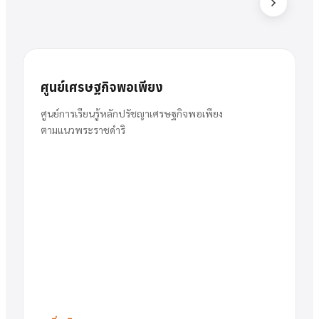
ส
สารัตน์
นาย
ศูนย์เศรษฐกิจพอเพียง
พวงเงิน
ผู้อำนวยการ
ศูนย์การเรียนรู้หลักปรัชญาเศรษฐกิจพอเพียง
ตามแนวพระราชดำริ